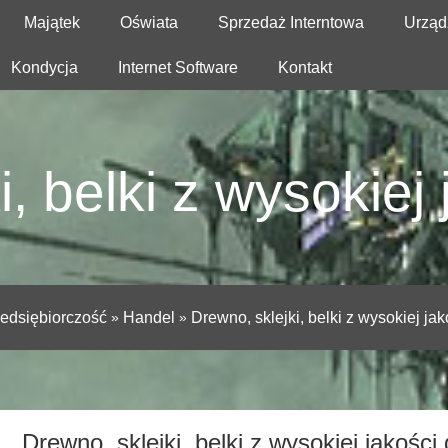
Majątek
Oświata
Sprzedaż Interntowa
Urząd
Kondycja
Internet Software
Kontakt
i, belki z wysokiej
edsiębiorczość
»
Handel
»
Drewno, sklejki, belki z wysokiej ja
Drewno, sklejki, belki z wysokiej jakośc