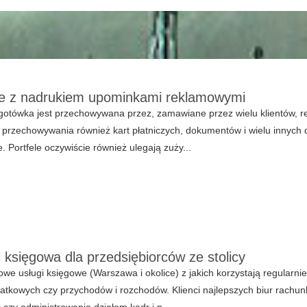
le z nadrukiem upominkami reklamowymi
 gotówka jest przechowywana przez, zamawiane przez wielu klientów, r
przechowywania również kart płatniczych, dokumentów i wielu innych
e. Portfele oczywiście również ulegają zuży...
księgowa dla przedsiębiorców ze stolicy
we usługi księgowe (Warszawa i okolice) z jakich korzystają regularn
atkowych czy przychodów i rozchodów. Klienci najlepszych biur rachun
i czy administrowania działem kadr i p...