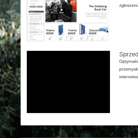
zgłoszeni
Sprzed
Optymalni
przemysło
interneto