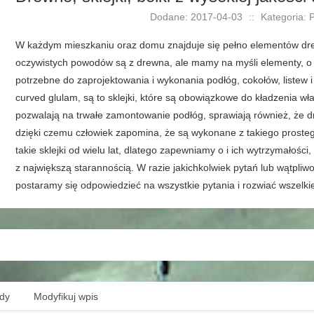
Dodane: 2017-04-03
::
Kategoria: 
W każdym mieszkaniu oraz domu znajduje się pełno elementów drew
oczywistych powodów są z drewna, ale mamy na myśli elementy, o k
potrzebne do zaprojektowania i wykonania podłóg, cokołów, listew 
curved glulam, są to sklejki, które są obowiązkowe do kładzenia w
pozwalają na trwałe zamontowanie podłóg, sprawiają również, że 
dzięki czemu człowiek zapomina, że są wykonane z takiego prosteg
takie sklejki od wielu lat, dlatego zapewniamy o i ich wytrzymałośc
z największą starannością. W razie jakichkolwiek pytań lub wątpli
postaramy się odpowiedzieć na wszystkie pytania i rozwiać wszelkie
ędy
Modyfikuj wpis