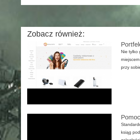
Zobacz również:
Portfe
Nie tylko
miejscem 
przy sobi
Pomoc 
Standardo
ksiąg pod
zaległośc