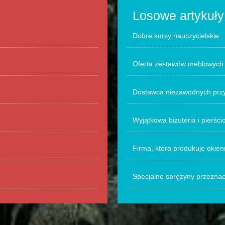
Losowe artykuły
Dobre kursy nauczycielskie
Oferta zestawów meblowych d
Dostawca niezawodnych prz
Wyjątkowa biżuteria i pierści
Firma, która produkuje okie
Specjalne sprężyny przezna