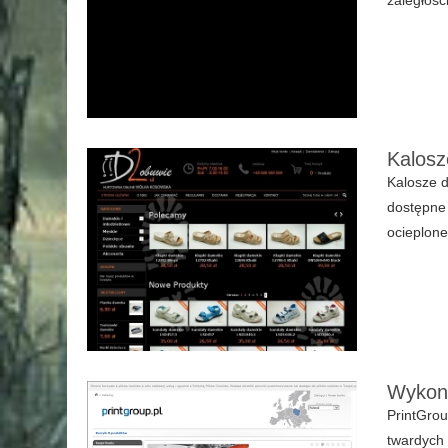
Kalosz
Kalosze d
dostępne 
ocieplone
Wykony
PrintGrou
twardych 