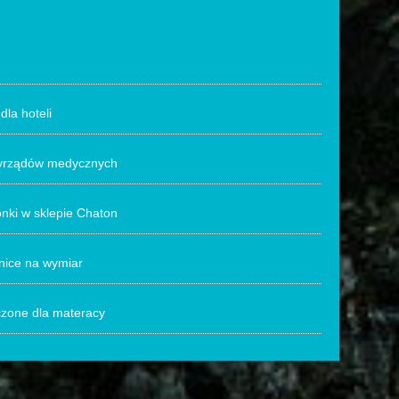
la hoteli
yrządów medycznych
onki w sklepie Chaton
nnice na wymiar
czone dla materacy