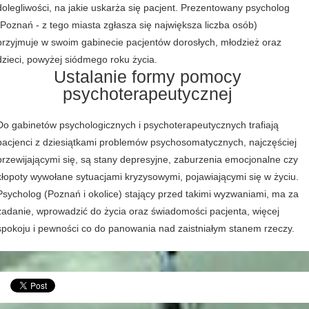
dolegliwości, na jakie uskarża się pacjent. Prezentowany psycholog
(Poznań - z tego miasta zgłasza się największa liczba osób)
przyjmuje w swoim gabinecie pacjentów dorosłych, młodzież oraz
dzieci, powyżej siódmego roku życia.
Ustalanie formy pomocy
psychoterapeutycznej
Do gabinetów psychologicznych i psychoterapeutycznych trafiają
pacjenci z dziesiątkami problemów psychosomatycznych, najczęściej
przewijającymi się, są stany depresyjne, zaburzenia emocjonalne czy
kłopoty wywołane sytuacjami kryzysowymi, pojawiającymi się w życiu.
Psycholog (Poznań i okolice) stający przed takimi wyzwaniami, ma za
zadanie, wprowadzić do życia oraz świadomości pacjenta, więcej
spokoju i pewności co do panowania nad zaistniałym stanem rzeczy.