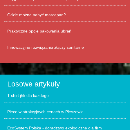
Gdzie można nabyć marcepan?
Praktyczne opcje pakowania ubrań
Innowacyjne rozwiązania złączy sanitarne
Losowe artykuły
T-shirt jhk dla każdego
Piece w atrakcyjnych cenach w Pleszewie
EcoSystem Polska - doradztwo ekologiczne dla firm