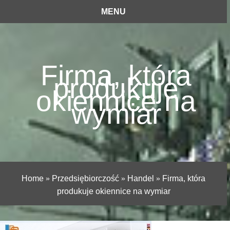
MENU
Firma, która
produkuje
okiennice na
wymiar
Home
»
Przedsiębiorczość
»
Handel
»
Firma, która
produkuje okiennice na wymiar