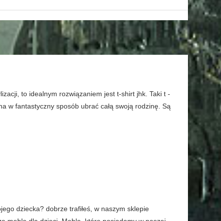
acji, to idealnym rozwiązaniem jest t-shirt jhk. Taki t -
żna w fantastyczny sposób ubrać całą swoją rodzinę. Są
ego dziecka? dobrze trafiłeś, w naszym sklepie
że meble dla dzieci. Meble, które posiadamy w naszej