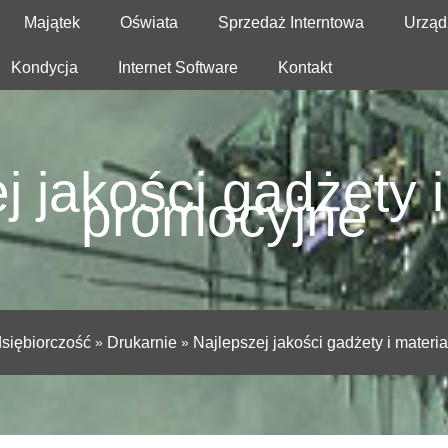
Majątek
Oświata
Sprzedaż Interntowa
Urząd
Kondycja
Internet Software
Kontakt
j jakości gadżety i
promocyjne
siębiorczość
»
Drukarnie
»
Najlepszej jakości gadżety i materi