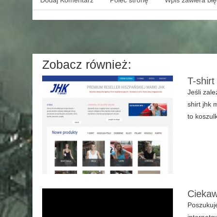
Dodaj Komentarz
Poleć stronę
Wpis zawiera bł
Zobacz również:
T-shirt
Jeśli zale
shirt jhk
to koszul
Ciekaw
Poszukuje
interneto