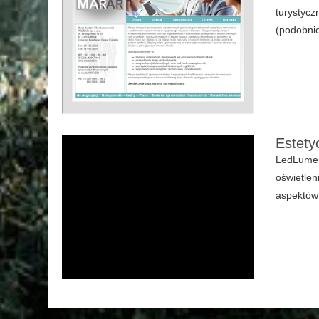
turystycz
(podobnie
Estety
LedLumen 
oświetlen
aspektów 