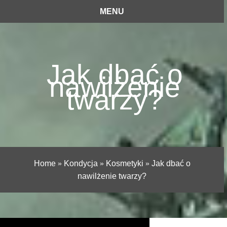
MENU
Jak dbać o
nawilżenie
twarzy?
Home
»
Kondycja
»
Kosmetyki
»
Jak dbać o
nawilżenie twarzy?