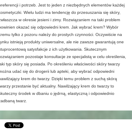
preferencji i potrzeb. Jest to jeden z niezbędnych elementów każdej
kosmetyczki. Wielu ludzi ma tendencję do przesuszania się skóry,
zwłaszcza w okresie jesieni i zimy. Rozwiązaniem na taki problem
powinien okazać się odpowiedni krem. Jak wybrać krem? Wybór
kremu tylko z pozoru należy do prostych czynności. Oczywiście na
rynku istnieją produkty uniwersalne, ale nie zawsze gwarantują one
stuprocentową satysfakcje z ich użytkowania. Skutecznym
rozwiązaniem pozostaje konsultacje ze specjalistą w celu określenia,
jaki typ skóry się posiada. Po określeniu właściwości skóry twarzy
można udać się do drogerii lub apteki, aby wybrać odpowiedni
nawilżający krem do twarzy. Dzięki temu problem z suchą skórą
twarzy przestanie być aktualny. Nawilżający krem do twarzy to
skuteczny środek w dbaniu o jędrną, elastyczną i odpowiednio
zadbaną twarz.