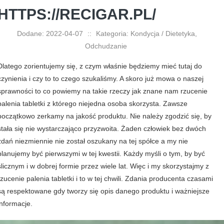
HTTPS://RECIGAR.PL/
Dodane: 2022-04-07
::
Kategoria: Kondycja / Dietetyka,
Odchudzanie
Dlatego zorientujemy się, z czym właśnie będziemy mieć tutaj do
czynienia i czy to to czego szukaliśmy. A skoro już mowa o naszej
sprawności to co powiemy na takie rzeczy jak znane nam rzucenie
palenia tabletki z którego niejedna osoba skorzysta. Zawsze
początkowo zerkamy na jakość produktu. Nie należy zgodzić się, by
stała się nie wystarczająco przyzwoita. Żaden człowiek bez dwóch
zdań niezmiennie nie został oszukany na tej spółce a my nie
planujemy być pierwszymi w tej kwestii. Każdy myśli o tym, by być
ślicznym i w dobrej formie przez wiele lat. Więc i my skorzystajmy z
rzucenie palenia tabletki i to w tej chwili. Zdania producenta czasami
są respektowane gdy tworzy się opis danego produktu i ważniejsze
informacje.