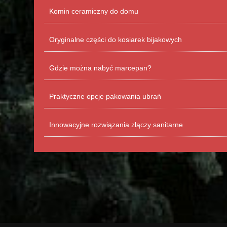
Komin ceramiczny do domu
Oryginalne części do kosiarek bijakowych
Gdzie można nabyć marcepan?
Praktyczne opcje pakowania ubrań
Innowacyjne rozwiązania złączy sanitarne