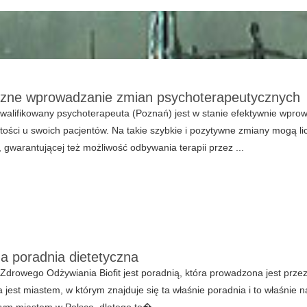
zne wprowadzanie zmian psychoterapeutycznych
walifikowany psychoterapeuta (Poznań) jest w stanie efektywnie wpro
tości u swoich pacjentów. Na takie szybkie i pozytywne zmiany mogą li
 gwarantującej też możliwość odbywania terapii przez ...
a poradnia dietetyczna
Zdrowego Odżywiania Biofit jest poradnią, która prowadzona jest prze
jest miastem, w którym znajduje się ta właśnie poradnia i to właśnie na
ym miastem w Polsce, dlatego te�...