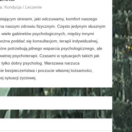
a: Kondycja / Leczenie
stającym stresem, jaki odczuwamy, komfort naszego
ę na naszym zdrowiu fizycznym. Często jedynym słusznym
 wiele gabinetów psychologicznych, między innymi
żna poddać się konsultacjom, terapii indywidualnej,
 które potrzebują pilnego wsparcia psychologicznego, ale
watnej psychoterapii. Czasami w sytuacjach takich jak
 tylko dobry psycholog. Warszawa narzuca
ie bezpieczeństwa i poczucie własnej tożsamości,
j sytuacji życiowej.