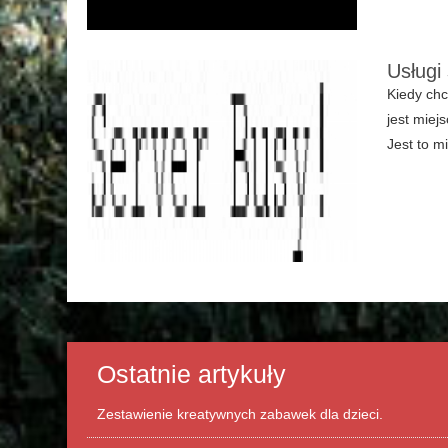
Usługi
Kiedy chc
jest miej
Jest to mi
Ostatnie artykuły
Zestawienie kreatywnych zabawek dla dzieci.