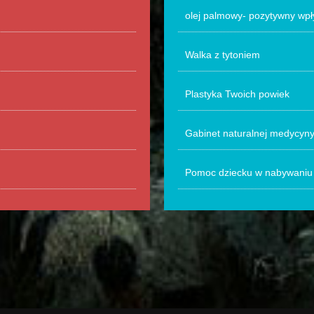
olej palmowy- pozytywny wpł
Walka z tytoniem
Plastyka Twoich powiek
Gabinet naturalnej medycyn
Pomoc dziecku w nabywaniu 