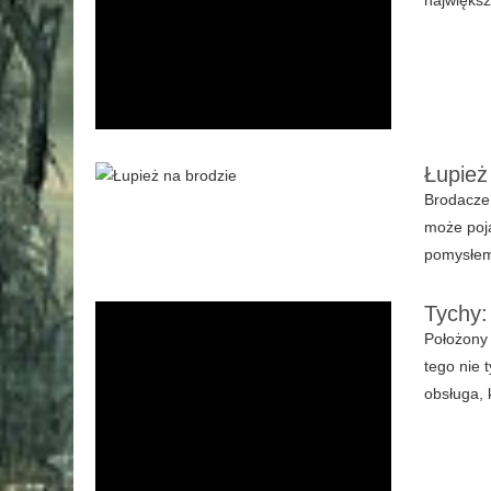
Łupież
Brodacze 
może poja
pomysłem 
Tychy:
Położony 
tego nie 
obsługa, 