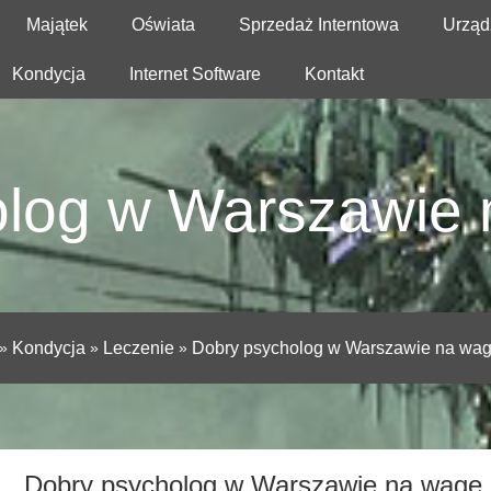
Majątek
Oświata
Sprzedaż Interntowa
Urząd
Kondycja
Internet Software
Kontakt
log w Warszawie 
»
Kondycja
»
Leczenie
»
Dobry psycholog w Warszawie na wag
Dobry psycholog w Warszawie na wagę 