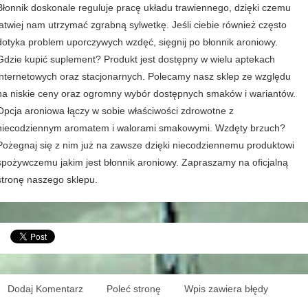
Błonnik doskonale reguluje pracę układu trawiennego, dzięki czemu
łatwiej nam utrzymać zgrabną sylwetkę. Jeśli ciebie również często
dotyka problem uporczywych wzdęć, sięgnij po błonnik aroniowy.
Gdzie kupić suplement? Produkt jest dostępny w wielu aptekach
internetowych oraz stacjonarnych. Polecamy nasz sklep ze względu
na niskie ceny oraz ogromny wybór dostępnych smaków i wariantów.
Opcja aroniowa łączy w sobie właściwości zdrowotne z
niecodziennym aromatem i walorami smakowymi. Wzdęty brzuch?
Pożegnaj się z nim już na zawsze dzięki niecodziennemu produktowi
spożywczemu jakim jest błonnik aroniowy. Zapraszamy na oficjalną
stronę naszego sklepu.
Dodaj Komentarz
Poleć stronę
Wpis zawiera błędy