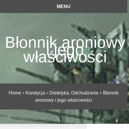
MENU
Błonnik aroniowy
i jego
właściwości
Home
»
Kondycja
»
Dietetyka, Odchudzanie
»
Błonnik
aroniowy i jego właściwości