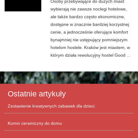
Osoby przebywające do dużych miast
wybierają nie zawsze noclegi hotelowe,
ale także bardzo często ekonomiczne,
dostępne w znacznie bardziej korzystnej
cenie, a jednocześnie oferujące komfort
bynajmniej nie ustępujący pomniejszym
hotelom hostele. Kraków jest miastem, w
którym działa rewolucyjny hostel Good ...
Ostatnie artykuły
Zestawienie kreatywnych zabawek dla dzieci.
Komin ceramiczny do domu