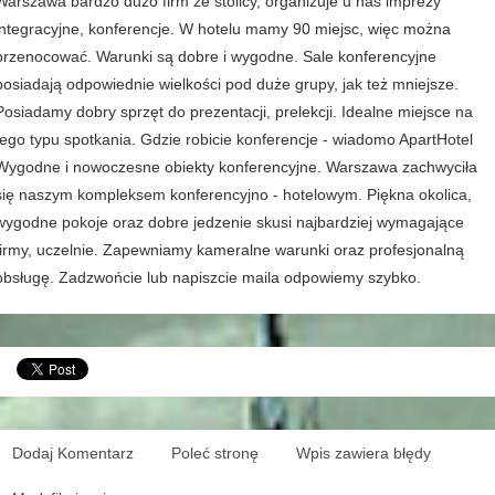
Warszawa bardzo dużo firm ze stolicy, organizuje u nas imprezy
integracyjne, konferencje. W hotelu mamy 90 miejsc, więc można
przenocować. Warunki są dobre i wygodne. Sale konferencyjne
posiadają odpowiednie wielkości pod duże grupy, jak też mniejsze.
Posiadamy dobry sprzęt do prezentacji, prelekcji. Idealne miejsce na
tego typu spotkania. Gdzie robicie konferencje - wiadomo ApartHotel
Wygodne i nowoczesne obiekty konferencyjne. Warszawa zachwyciła
się naszym kompleksem konferencyjno - hotelowym. Piękna okolica,
wygodne pokoje oraz dobre jedzenie skusi najbardziej wymagające
firmy, uczelnie. Zapewniamy kameralne warunki oraz profesjonalną
obsługę. Zadzwońcie lub napiszcie maila odpowiemy szybko.
Dodaj Komentarz
Poleć stronę
Wpis zawiera błędy