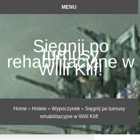
MENU
Sięgnij po
turnusy
rehabilitacyjne w
Willi Klif!
Home
»
Hotele
»
Wypoczynek
»
Sięgnij po turnusy
rehabilitacyjne w Willi Klif!