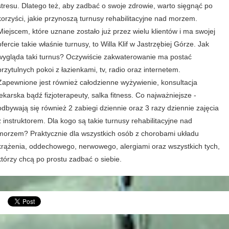
stresu. Dlatego też, aby zadbać o swoje zdrowie, warto sięgnąć po
korzyści, jakie przynoszą turnusy rehabilitacyjne nad morzem.
Miejscem, które uznane zostało już przez wielu klientów i ma swojej
ofercie takie właśnie turnusy, to Willa Klif w Jastrzębiej Górze. Jak
wygląda taki turnus? Oczywiście zakwaterowanie ma postać
przytulnych pokoi z łazienkami, tv, radio oraz internetem.
Zapewnione jest również całodzienne wyżywienie, konsultacja
lekarska bądź fizjoterapeuty, salka fitness. Co najważniejsze -
odbywają się również 2 zabiegi dziennie oraz 3 razy dziennie zajęcia
z instruktorem. Dla kogo są takie turnusy rehabilitacyjne nad
morzem? Praktycznie dla wszystkich osób z chorobami układu
krążenia, oddechowego, nerwowego, alergiami oraz wszystkich tych,
którzy chcą po prostu zadbać o siebie.