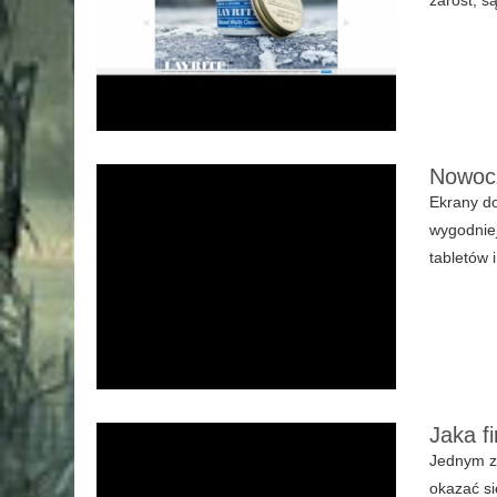
Nowocz
Ekrany do
wygodniej
tabletów 
Jaka f
Jednym z
okazać si