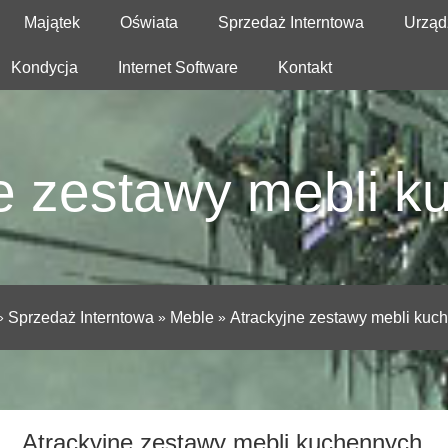
Majątek
Oświata
Sprzedaż Interntowa
Urząd
Kondycja
Internet Software
Kontakt
e zestawy mebli 
»
Sprzedaż Interntowa
»
Meble
»
Atrackyjne zestawy mebli kuc
Atrackyjne zestawy mebli kuchennych