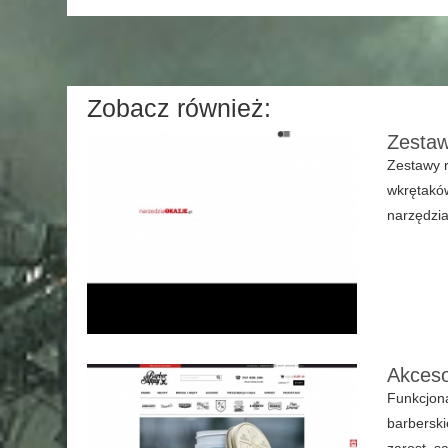
Zobacz również:
Zestaw
Zestawy 
wkrętakó
narzędzia
Akceso
Funkcjona
barberski
zarost, s