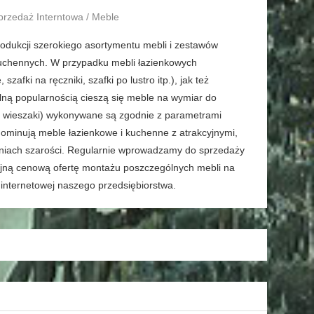
przedaż Interntowa / Meble
produkcji szerokiego asortymentu mebli i zestawów
kuchennych. W przypadku mebli łazienkowych
ki na ręczniki, szafki po lustro itp.), jak też
ną popularnością cieszą się meble na wymiar do
y wieszaki) wykonywane są zgodnie z parametrami
dominują meble łazienkowe i kuchenne z atrakcyjnymi,
ieniach szarości. Regularnie wprowadzamy do sprzedaży
yjną cenową ofertę montażu poszczególnych mebli na
e internetowej naszego przedsiębiorstwa.