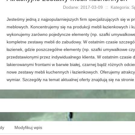
Dodane: 2017-03-09
::
Kategoria: S
Jesteśmy jedną z najpopularniejszych firm specjalizujących się w 
meblowych. Koncentrujemy się na produkcji mebli łazienkowych i 
wykonujemy zarówno pojedyncze elementy (np. szafki umywalkowe, szaf
kompletne zestawy mebli do zabudowy. W ostatnim czasie szczegól
łazienek, gdzie poszczególne elementy (np. szafki umywalkowe cz
przedstawionymi przez indywidualnego klienta. W ostatnim czasie 
lakierowanymi frontami w barwie białej, czarnej bądź różnych odc
nowe zestawy mebli kuchennych i łazienkowych. Oferujemy atrakc
wymiar. Szczegóły na temat aktualnej oferty znajdują się na stroni
ędy
Modyfikuj wpis