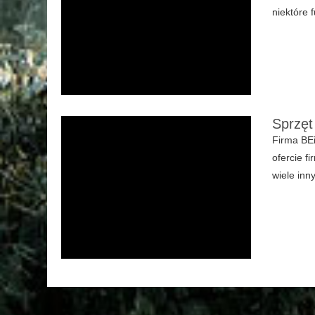
niektóre 
Sprzęt
Firma BEi
ofercie f
wiele inn