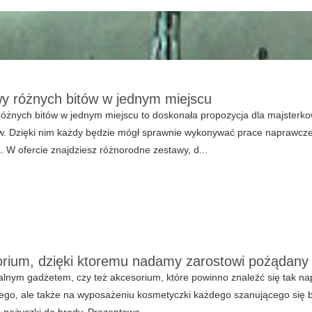
y różnych bitów w jednym miejscu
różnych bitów w jednym miejscu to doskonała propozycja dla majster
w. Dzięki nim każdy będzie mógł sprawnie wykonywać prace naprawcze
. W ofercie znajdziesz różnorodne zestawy, d...
rium, dzięki ktoremu nadamy zarostowi pożądany 
lnym gadżetem, czy też akcesorium, które powinno znaleźć się tak na
ego, ale także na wyposażeniu kosmetyczki każdego szanującego się 
ą nożyczki do brody. Prezentowa...