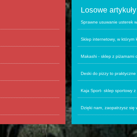
Losowe artykuły
Sprawne usuwanie usterek w 
Sklep internetowy, w którym 
Makashi - sklep z piżamami
Deski do pizzy to praktyczne
Kaja Sport- sklep sportowy z
Dzięki nam, zaopatrzysz się w