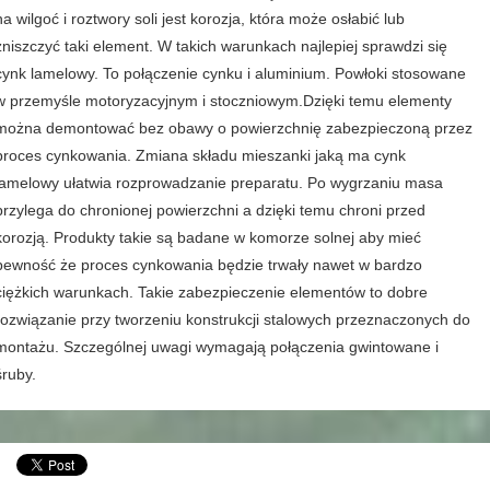
na wilgoć i roztwory soli jest korozja, która może osłabić lub
zniszczyć taki element. W takich warunkach najlepiej sprawdzi się
cynk lamelowy. To połączenie cynku i aluminium. Powłoki stosowane
w przemyśle motoryzacyjnym i stoczniowym.Dzięki temu elementy
można demontować bez obawy o powierzchnię zabezpieczoną przez
proces cynkowania. Zmiana składu mieszanki jaką ma cynk
lamelowy ułatwia rozprowadzanie preparatu. Po wygrzaniu masa
przylega do chronionej powierzchni a dzięki temu chroni przed
korozją. Produkty takie są badane w komorze solnej aby mieć
pewność że proces cynkowania będzie trwały nawet w bardzo
ciężkich warunkach. Takie zabezpieczenie elementów to dobre
rozwiązanie przy tworzeniu konstrukcji stalowych przeznaczonych do
montażu. Szczególnej uwagi wymagają połączenia gwintowane i
śruby.