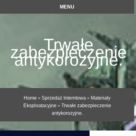
MENU
Trwałe
zabezpieczenie
antykorozyjne.
Home
»
Sprzedaż Interntowa
»
Materiały
Eksploatacyjne
»
Trwałe zabezpieczenie
antykorozyjne.