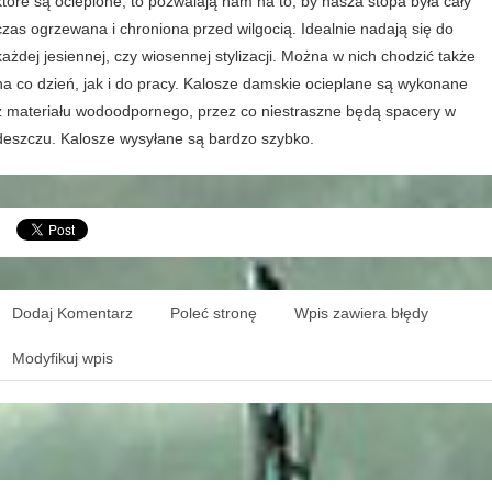
które są ocieplone, to pozwalają nam na to, by nasza stopa była cały
czas ogrzewana i chroniona przed wilgocią. Idealnie nadają się do
każdej jesiennej, czy wiosennej stylizacji. Można w nich chodzić także
na co dzień, jak i do pracy. Kalosze damskie ocieplane są wykonane
z materiału wodoodpornego, przez co niestraszne będą spacery w
deszczu. Kalosze wysyłane są bardzo szybko.
Dodaj Komentarz
Poleć stronę
Wpis zawiera błędy
Modyfikuj wpis