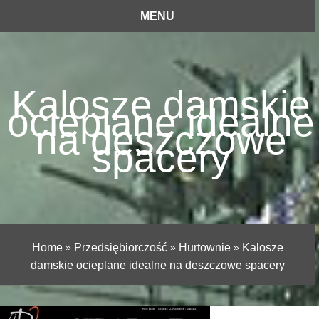
MENU
Kalosze damskie
ocieplane idealne
na deszczowe
spacery
Home
»
Przedsiębiorczość
»
Hurtownie
»
Kalosze
damskie ocieplane idealne na deszczowe spacery