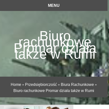
MENU
Biuro
rachunkowe
Promar działa
także w Rumi
Home
»
Przedsiębiorczość
»
Biura Rachunkowe
»
Biuro rachunkowe Promar działa także w Rumi