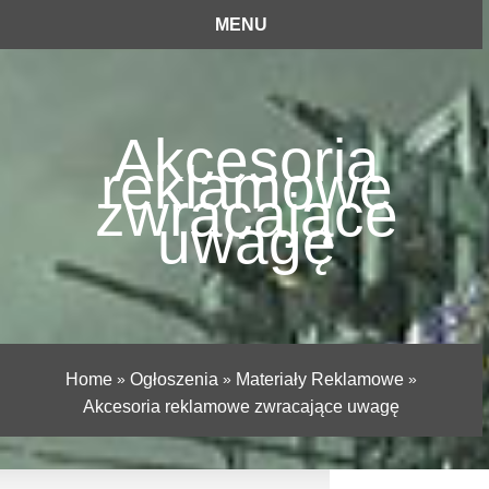
MENU
Akcesoria
reklamowe
zwracające
uwagę
Home
»
Ogłoszenia
»
Materiały Reklamowe
»
Akcesoria reklamowe zwracające uwagę