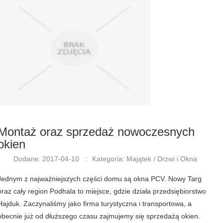
Montaż oraz sprzedaż nowoczesnych
okien
Dodane: 2017-04-10
::
Kategoria: Majątek / Drzwi i Okna
Jednym z najważniejszych części domu są okna PCV. Nowy Targ
oraz cały region Podhala to miejsce, gdzie działa przedsiębiorstwo
Hajduk. Zaczynaliśmy jako firma turystyczna i transportowa, a
obecnie już od dłuższego czasu zajmujemy się sprzedażą okien.