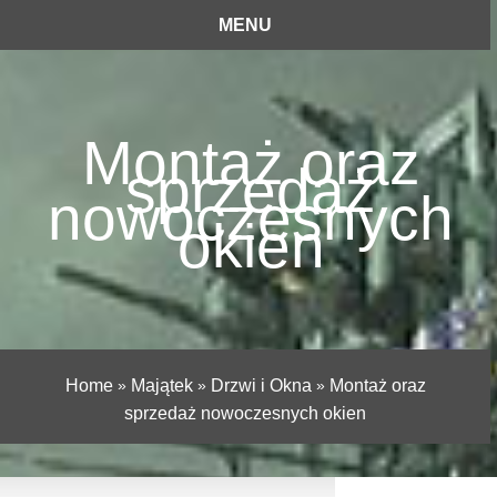
MENU
Montaż oraz
sprzedaż
nowoczesnych
okien
Home
»
Majątek
»
Drzwi i Okna
»
Montaż oraz
sprzedaż nowoczesnych okien