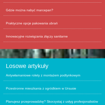
Gdzie można nabyć marcepan?
Praktyczne opcje pakowania ubrań
Innowacyjne rozwiązania złączy sanitarne
Losowe artykuły
Antywłamaniowe rolety z montażem podtynkowym
Przestronne mieszkania z ogródkiem w Ursusie
Planujesz przeprowadzkę? Skorzystaj z usłyg profesjonalistów