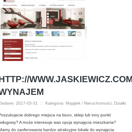
HTTP://WWW.JASKIEWICZ.COM
WYNAJEM
Dodane: 2017-03-31
::
Kategoria: Majątek / Nieruchomości, Działki
Poszukujecie dobrego miejsca na biuro, sklep lub inny punkt
usługowy? A może interesuje was opcja wynajęcia mieszkania?
Mamy do zaoferowania bardzo atrakcyjne lokale do wynajęcia.