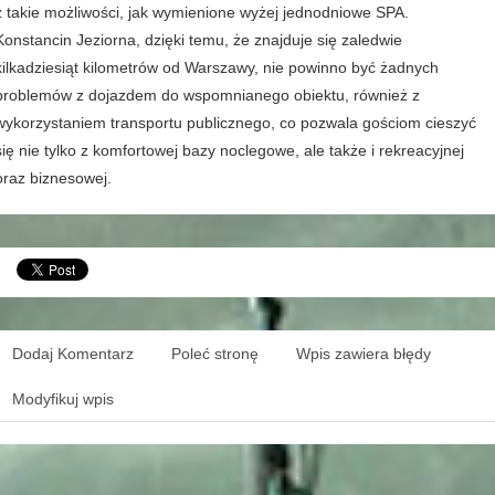
z takie możliwości, jak wymienione wyżej jednodniowe SPA.
Konstancin Jeziorna, dzięki temu, że znajduje się zaledwie
kilkadziesiąt kilometrów od Warszawy, nie powinno być żadnych
problemów z dojazdem do wspomnianego obiektu, również z
wykorzystaniem transportu publicznego, co pozwala gościom cieszyć
się nie tylko z komfortowej bazy noclegowe, ale także i rekreacyjnej
oraz biznesowej.
Dodaj Komentarz
Poleć stronę
Wpis zawiera błędy
Modyfikuj wpis