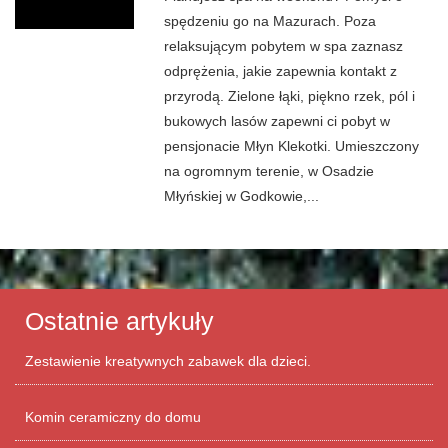
spędzeniu go na Mazurach. Poza
relaksującym pobytem w spa zaznasz
odprężenia, jakie zapewnia kontakt z
przyrodą. Zielone łąki, piękno rzek, pól i
bukowych lasów zapewni ci pobyt w
pensjonacie Młyn Klekotki. Umieszczony
na ogromnym terenie, w Osadzie
Młyńskiej w Godkowie,...
Ostatnie artykuły
Zestawienie kreatywnych zabawek dla dzieci.
Komin ceramiczny do domu