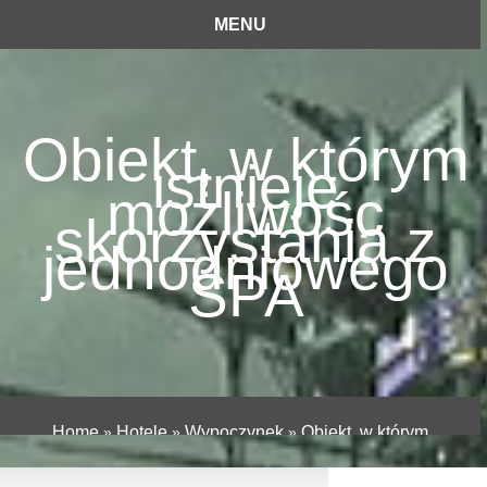
MENU
Obiekt, w którym
istnieje
możliwośc
skorzystania z
jednodniowego
SPA
Home
»
Hotele
»
Wypoczynek
»
Obiekt, w którym
istnieje możliwośc skorzystania z jednodniowego
SPA