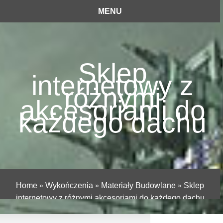
MENU
Sklep
internetowy z
różnymi
akcesoriami do
każdego dachu
Home
»
Wykończenia
»
Materiały Budowlane
»
Sklep
internetowy z różnymi akcesoriami do każdego dachu