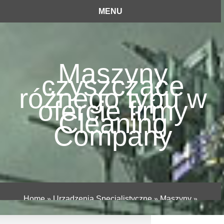
MENU
Maszyny
czyszczące
różnego typu w
ofercie firmy
Cleaning
Company
Home
»
Urządzenia Specjalistyczne
»
Maszyny
»
Maszyny czyszczące różnego typu w ofercie firmy
Cleaning Company