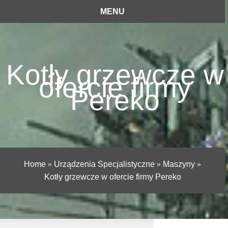
MENU
Kotły grzewcze w
ofercie firmy
Pereko
Home
»
Urządzenia Specjalistyczne
»
Maszyny
»
Kotły grzewcze w ofercie firmy Pereko