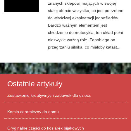
znanych sklepów, mających w swojej
stałej ofercie wszystko, co jest potrzebne
do właściwej eksploatacji jednośladów.
Bardzo ważnym elementem jest
chłodzenie do motocykla, ten układ pełni
niezwykle ważną rolę. Zapobiega on
przegrzaniu silnika, co miałoby katast...
Ostatnie artykuły
Zestawienie kreatywnych zabawek dla dzieci.
Komin ceramiczny do domu
Oryginalne części do kosiarek bijakowych