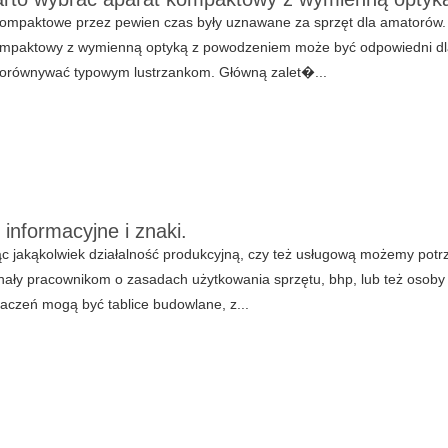
ompaktowe przez pewien czas były uznawane za sprzęt dla amatorów. Pr
ompaktowy z wymienną optyką z powodzeniem może być odpowiedni dla 
 dorównywać typowym lustrzankom. Główną zalet�...
 informacyjne i znaki.
c jakąkolwiek działalność produkcyjną, czy też usługową możemy pot
ały pracownikom o zasadach użytkowania sprzętu, bhp, lub też osoby
aczeń mogą być tablice budowlane, z...