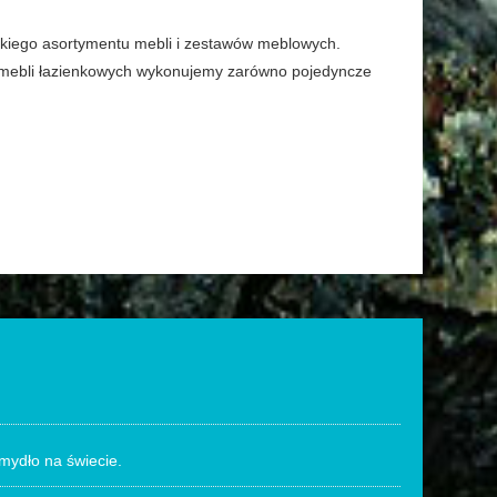
erokiego asortymentu mebli i zestawów meblowych.
u mebli łazienkowych wykonujemy zarówno pojedyncze
mydło na świecie.