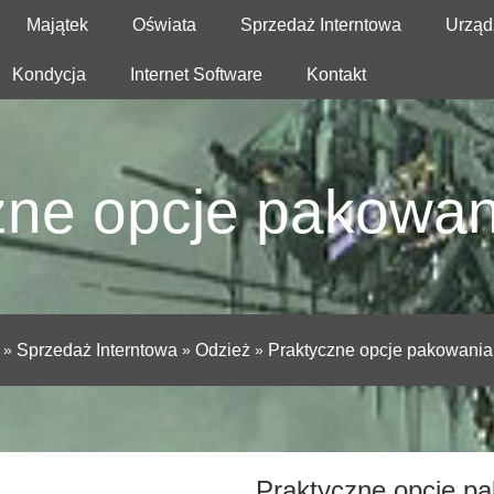
Majątek
Oświata
Sprzedaż Interntowa
Urząd
Kondycja
Internet Software
Kontakt
zne opcje pakowan
»
Sprzedaż Interntowa
»
Odzież
»
Praktyczne opcje pakowania
Praktyczne opcje p