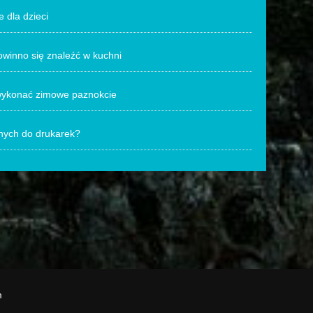
e dla dzieci
winno się znaleźć w kuchni
wykonać zimowe paznokcie
nych do drukarek?
m