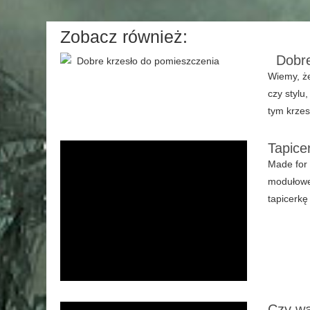
Zobacz również:
Dobre 
Wiemy, że
czy stylu
tym krzes
Tapice
Made for 
modułowe
tapicerkę
Czy wa