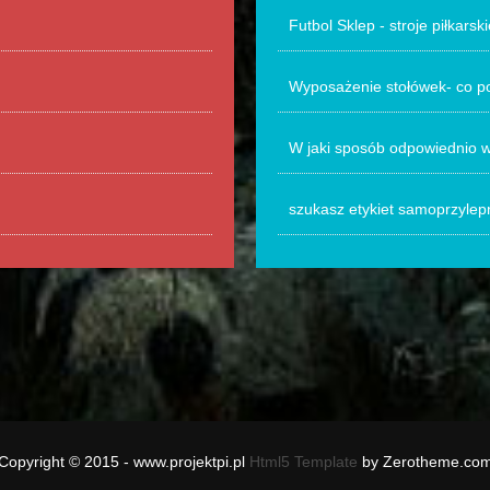
Futbol Sklep - stroje piłkarski
Wyposażenie stołówek- co po
W jaki sposób odpowiednio 
szukasz etykiet samoprzylep
Copyright © 2015 - www.projektpi.pl
Html5 Template
by Zerotheme.co