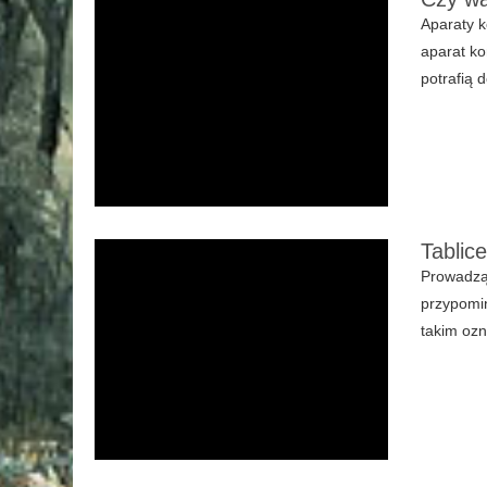
Aparaty k
aparat k
potrafią
Tablice
Prowadzą
przypomin
takim ozn